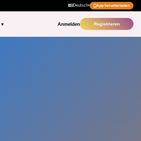
Deutsch
▾
App herunterladen
Anmelden
Registrieren
▾