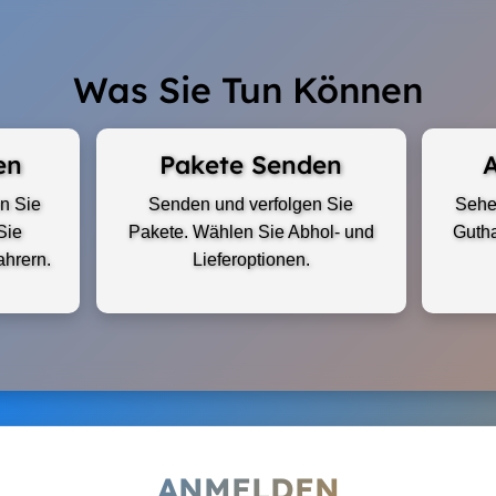
Was Sie Tun Können
en
Pakete Senden
A
n Sie
Senden und verfolgen Sie
Sehen
Sie
Pakete. Wählen Sie Abhol- und
Gutha
ahrern.
Lieferoptionen.
ANMELDEN