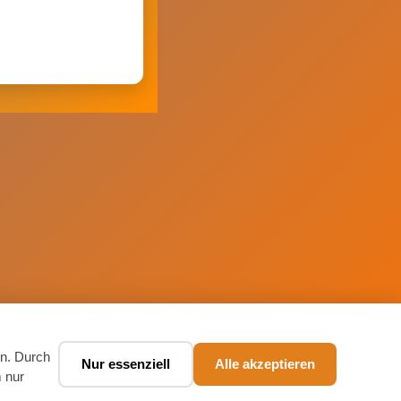
en. Durch
Nur essenziell
Alle akzeptieren
Boek een taxi ✨
 nur
🚕
Chat · prijs in seconden