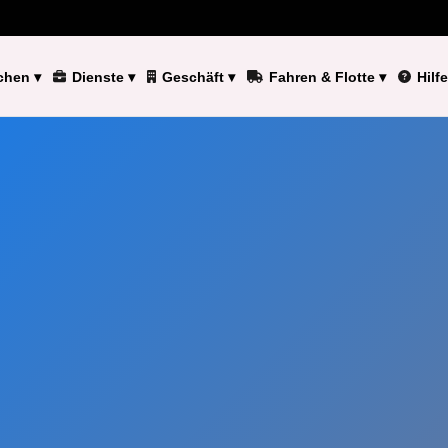
chen
▾
Dienste
▾
Geschäft
▾
Fahren & Flotte
▾
Hilfe