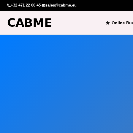
+32 471 22 00 45
·
sales@cabme.eu
Online Bu