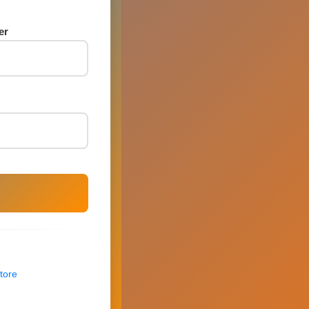
er
tore