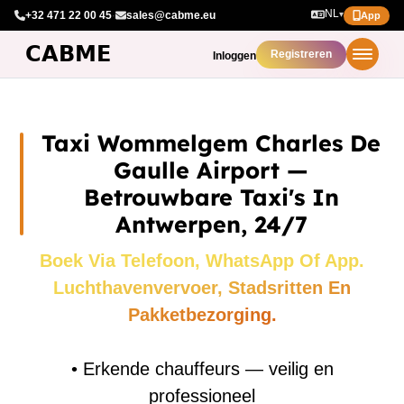
NL
+32 471 22 00 45
·
sales@cabme.eu
▾
App
Registreren
Inloggen
Taxi Wommelgem Charles De
Gaulle Airport —
Betrouwbare Taxi's In
Antwerpen, 24/7
Boek Via Telefoon, WhatsApp Of App.
Luchthavenvervoer, Stadsritten En
Pakketbezorging.
•
Erkende chauffeurs — veilig en
professioneel