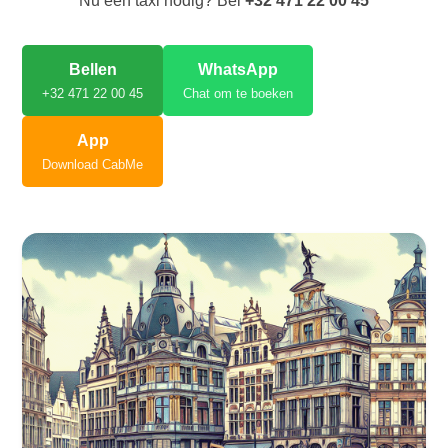
Nu een taxi nodig? Bel
+32 471 22 00 45
Bellen
WhatsApp
+32 471 22 00 45
Chat om te boeken
App
Download CabMe