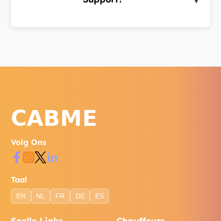
▼
Bereik ons via WhatsApp, telefoon of het
contactformulier op onze website.
Volg Ons
Taal
EN
NL
FR
DE
ES
Snelle Links
Chauffeurs