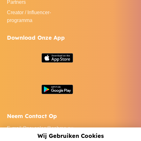
Partners
Creator / Influencer-
programma
Download Onze App
Neem Contact Op
E-mail Ons
:
sales@cabme.eu
Wij Gebruiken Cookies
Bel Ons
: +32 471 22 0045