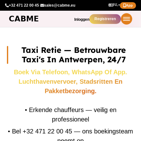
NL
+32 471 22 00 45
·
sales@cabme.eu
▾
App
Registreren
Inloggen
Taxi Retie — Betrouwbare
Taxi's In Antwerpen, 24/7
Boek Via Telefoon, WhatsApp Of App.
Luchthavenvervoer, Stadsritten En
Pakketbezorging.
•
Erkende chauffeurs — veilig en
professioneel
•
Bel +32 471 22 00 45 — ons boekingsteam
neemt op