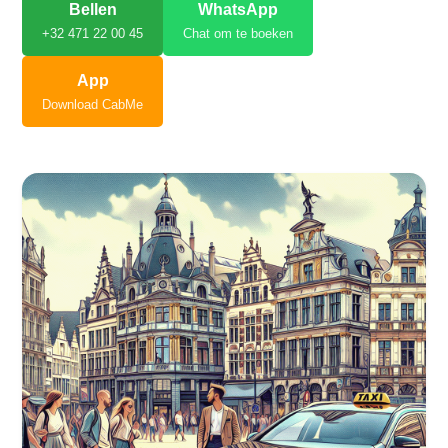
Bellen
WhatsApp
+32 471 22 00 45
Chat om te boeken
App
Download CabMe