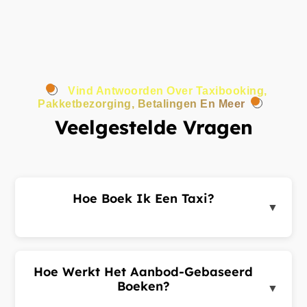
Vind Antwoorden Over Taxibooking,
Pakketbezorging, Betalingen En Meer
Veelgestelde Vragen
Hoe Boek Ik Een Taxi?
▼
Log in op het klantenportaal of de app, voer uw
ophaal- en bestemmingsadres in en dien een
ritverzoek in. Chauffeurs in de buurt sturen u
Hoe Werkt Het Aanbod-Gebaseerd
aanbiedingen. Kies de beste aanbieding en
Boeken?
▼
bevestig uw rit.