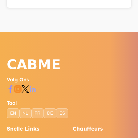
Bereik ons via WhatsApp, telefoon of het
contactformulier op onze website.
Volg Ons
Taal
EN
NL
FR
DE
ES
Snelle Links
Chauffeurs