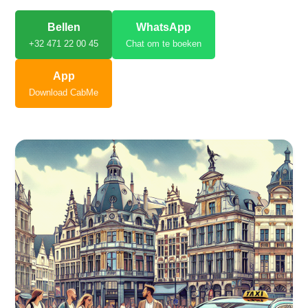
Bellen
WhatsApp
+32 471 22 00 45
Chat om te boeken
App
Download CabMe