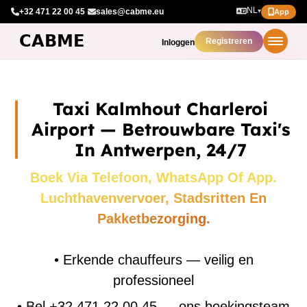
NL
+32 471 22 00 45
·
sales@cabme.eu
▾
App
Registreren
Inloggen
Taxi Kalmhout Charleroi
Airport — Betrouwbare Taxi's
In Antwerpen, 24/7
Boek Via Telefoon, WhatsApp Of App.
Luchthavenvervoer, Stadsritten En
Pakketbezorging.
•
Erkende chauffeurs — veilig en
professioneel
•
Bel +32 471 22 00 45 — ons boekingsteam