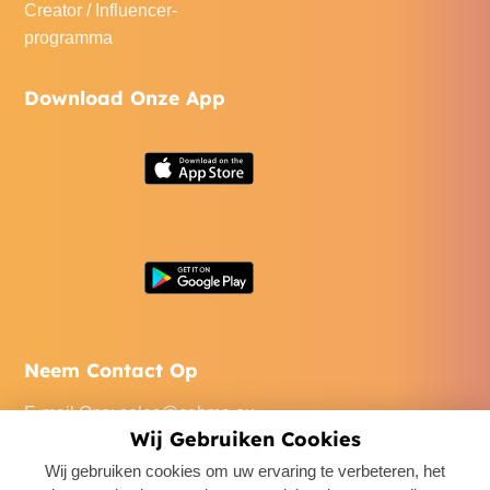
Creator / Influencer-
programma
Download Onze App
Neem Contact Op
E-mail Ons
:
sales@cabme.eu
Wij Gebruiken Cookies
Bel Ons
: +32 471 22 0045
Wij gebruiken cookies om uw ervaring te verbeteren, het
Ons Kantoor
: De Keyserlei 60C/1301, 2018 Antwerpen,