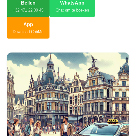
Bellen
WhatsApp
+32 471 22 00 45
Chat om te boeken
App
Download CabMe