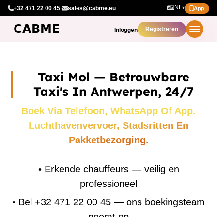
NL
+32 471 22 00 45
·
sales@cabme.eu
▾
App
Registreren
Inloggen
Taxi Mol — Betrouwbare
Taxi's In Antwerpen, 24/7
Boek Via Telefoon, WhatsApp Of App.
Luchthavenvervoer, Stadsritten En
Pakketbezorging.
•
Erkende chauffeurs — veilig en
professioneel
•
Bel +32 471 22 00 45 — ons boekingsteam
neemt op