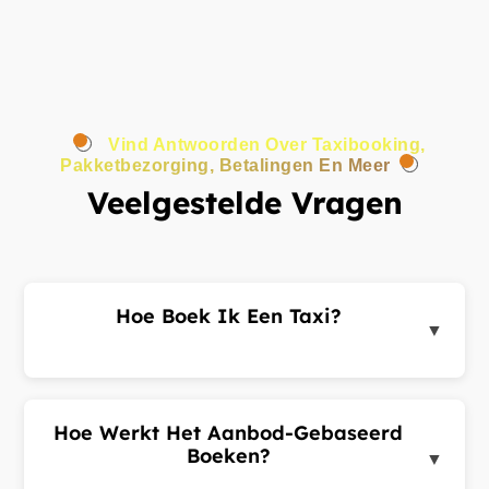
Vind Antwoorden Over Taxibooking,
Pakketbezorging, Betalingen En Meer
Veelgestelde Vragen
Hoe Boek Ik Een Taxi?
▼
Log in op het klantenportaal of de app, voer uw
ophaal- en bestemmingsadres in en dien een
ritverzoek in. Chauffeurs in de buurt sturen u
Hoe Werkt Het Aanbod-Gebaseerd
aanbiedingen. Kies de beste aanbieding en
Boeken?
▼
bevestig uw rit.