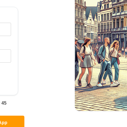
 45
App