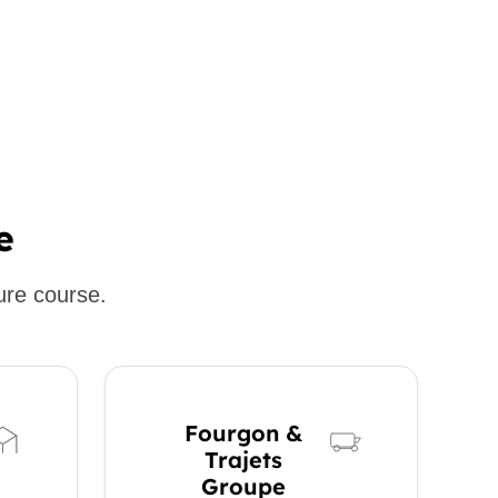
e
ure course.
Fourgon &
Trajets
Groupe