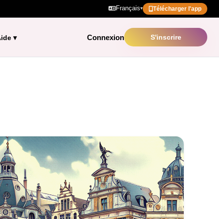
Français
▾
Télécharger l'app
Connexion
S'inscrire
ide
▾