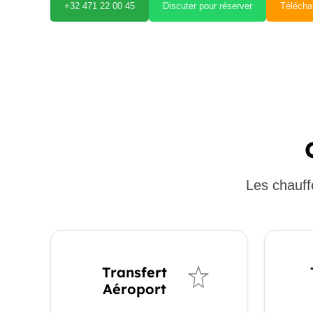
+32 471 22 00 45
Discuter pour réserver
Télécha
Les chauff
Transfert
Aéroport