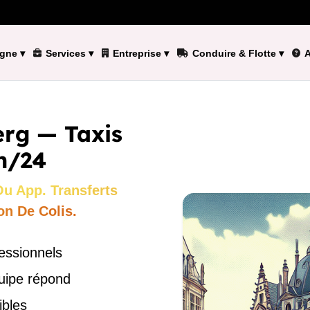
igne
▾
Services
▾
Entreprise
▾
Conduire & Flotte
▾
A
erg — Taxis
h/24
u App. Transferts
on De Colis.
essionnels
uipe répond
ibles