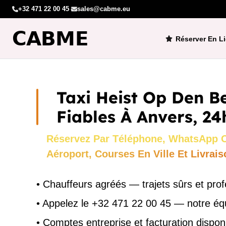
+32 471 22 00 45
·
sales@cabme.eu
Réserver En L
Taxi Heist Op Den B
Fiables À Anvers, 24
Réservez Par Téléphone, WhatsApp O
Aéroport, Courses En Ville Et Livrais
•
Chauffeurs agréés — trajets sûrs et prof
•
Appelez le +32 471 22 00 45 — notre éq
•
Comptes entreprise et facturation dispon